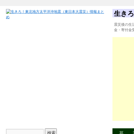
生きろ
震災後の生
金・寄付金
募