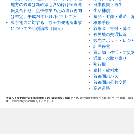
地方の鉄道は新幹線も含めほぼ全線運
日本復興・再生
転見合わせ、点検作業のため運行再開
生活補償
は未定。平成24年12月7日17:18ころ
疎開・避難・退避・
東京電力に対する、原子力発電所事故
移動手段
についての賠償請求（個人）
義援金・寄付・募金
被災地の交通状況
観光スポット・レジ
計画停電
買い物・生活・防災
通販・お取り寄せ
飛行機
食料・飲料水
首都圏のバス
首都圏の公共交通
高速道路
生きろ！東北地方太平洋沖地震（東日本大震災）情報まとめ
東北関東大震災とも呼ばれていた地震・津波によ
援・生活支援などの情報をまとめました。