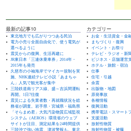
最新の記事10
カテゴリー
東北地方でも広がりつつある民泊
お金・生活資金・金
電力小売り全面自由化で、使う電気が
まちづくり・復興
選べるように
イベント・お祭り
震災からの復興、生活再建に
テレビ・ラジオ・新
JR東日本「三連休乗車券」2014年・
ビジネス・店舗運営
2015年も発売
ホテル・旅館・宿泊
久慈市の小袖海岸でマイカー規制を実
仕事
施、NHK連続テレビ小説「あまちゃ
住宅・引越
ん」人気で観光客が集中
余震
三陸鉄道南リアス線、盛～吉浜間運転
出版物・地図
再開。1日7往復
原発事故
震災による失業者数・再就職状況を総
各種情報
務省が調査。岩手県・宮城県・福島県
復興活動
「そらまめ君」大気汚染物質広域監視
携帯電話・スマート
システム（AEROS）環境省のウェブ
支援活動
サイトが注目、測定結果を24時間提供
放射性物質
三陸沖で強い地震、津波警報も。東北
放射性物質・被曝