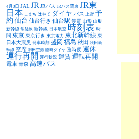
JR東
JR
JAL
JRバス
4月8日
JRバス関東
日本
予
ダイヤ
バス
はやて
上野
こまち
約
仙台
仙台駅
仙台行き
停電
山形
山形
時刻表
時
新幹線
新幹線
日本航空
常磐線
東京
東北新幹線
間
東京行き
東
東京電力
盛岡
福島
秋田
日本大震災
発車時刻
秋田新
運休
空席
臨時便
幹線
羽田空港
臨時ダイヤ
運行再開
運転再開
運賃
運行状況
高速バス
電車
青森